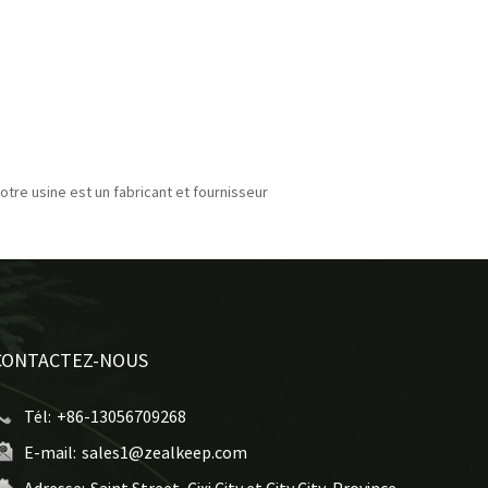
otre usine est un fabricant et fournisseur
CONTACTEZ-NOUS
Tél:
+86-13056709268
E-mail:
sales1@zealkeep.com
Adresse:
Saint Street, Cixi City et City City, Province