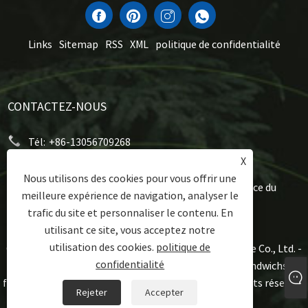
Links
Sitemap
RSS
XML
politique de confidentialité
CONTACTEZ-NOUS
Tél:
+86-13056709268
X
E-mail:
sales1@zealkeep.com
Nous utilisons des cookies pour vous offrir une
Adresse:
Saint Street, Cixi City et City City, Province du
meilleure expérience de navigation, analyser le
Zhejiang, Chine
trafic du site et personnaliser le contenu. En
utilisant ce site, vous acceptez notre
utilisation des cookies.
politique de
Copyright © 2023 Ningbo Zealkey Electrical Appliance Co., Ltd. -
confidentialité
ustensiles de cuisine en aluminium, fabricant de sandwichs,
fabricant de sandwich à la plaque de gaufre - Tous droits réservés.
Rejeter
Accepter