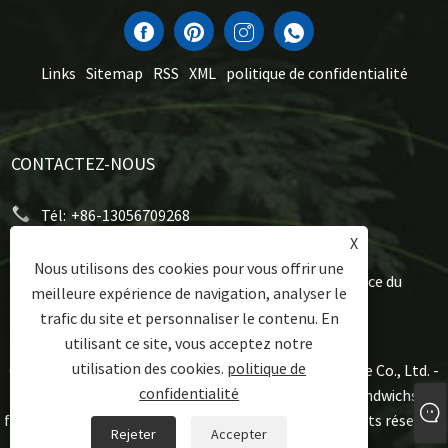
Links
Sitemap
RSS
XML
politique de confidentialité
CONTACTEZ-NOUS
Tél:
+86-13056709268
X
E-mail:
sales1@zealkeep.com
Nous utilisons des cookies pour vous offrir une
Adresse:
Saint Street, Cixi City et City City, Province du
meilleure expérience de navigation, analyser le
Zhejiang, Chine
trafic du site et personnaliser le contenu. En
utilisant ce site, vous acceptez notre
utilisation des cookies.
politique de
Copyright © 2023 Ningbo Zealkey Electrical Appliance Co., Ltd. -
confidentialité
ustensiles de cuisine en aluminium, fabricant de sandwichs,
fabricant de sandwich à la plaque de gaufre - Tous droits réservés.
Rejeter
Accepter