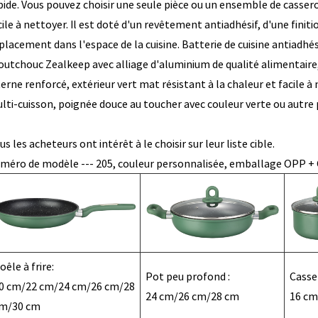
pide. Vous pouvez choisir une seule pièce ou un ensemble de casserol
cile à nettoyer. Il est doté d'un revêtement antiadhésif, d'une finit
placement dans l'espace de la cuisine. Batterie de cuisine antiadh
outchouc Zealkeep avec alliage d'aluminium de qualité alimentaire
terne renforcé, extérieur vert mat résistant à la chaleur et facile à
lti-cuisson, poignée douce au toucher avec couleur verte ou autre 
us les acheteurs ont intérêt à le choisir sur leur liste cible.
méro de modèle --- 205, couleur personnalisée, emballage OPP + C
oêle à frire:
Pot peu profond :
Casser
0 cm/22 cm/24 cm/26 cm/28
24 cm/26 cm/28 cm
16 cm
m/30 cm