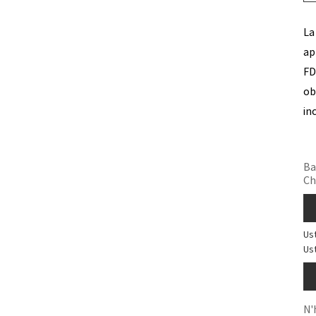
La
ap
FD
ob
in
Ba
Ch
Us
Us
N'