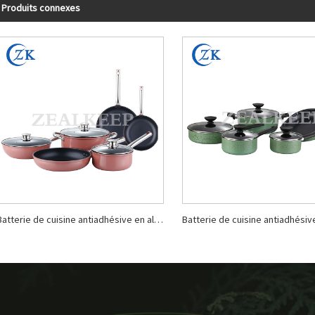
Produits connexes
Batterie de cuisine antiadhésive en aluminium à bord roulé avec couvercle en verre