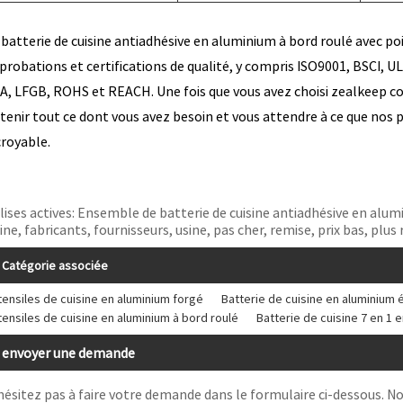
 batterie de cuisine antiadhésive en aluminium à bord roulé avec p
probations et certifications de qualité, y compris ISO9001, BSCI,
A, LFGB, ROHS et REACH. Une fois que vous avez choisi zealkeep c
tenir tout ce dont vous avez besoin et vous attendre à ce que nos 
croyable.
lises actives: Ensemble de batterie de cuisine antiadhésive en alu
ine, fabricants, fournisseurs, usine, pas cher, remise, prix bas, plus 
Catégorie associée
tensiles de cuisine en aluminium forgé
Batterie de cuisine en aluminium é
tensiles de cuisine en aluminium à bord roulé
Batterie de cuisine 7 en 1 
envoyer une demande
hésitez pas à faire votre demande dans le formulaire ci-dessous. N