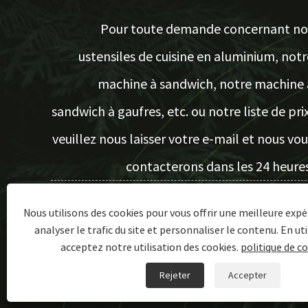
Pour toute demande concernant no
ustensiles de cuisine en aluminium, notr
machine à sandwich, notre machine 
sandwich à gaufres, etc. ou notre liste de prix
veuillez nous laisser votre e-mail et nous vou
contacterons dans les 24 heures
Nous utilisons des cookies pour vous offrir une meilleure expé
ENQUÊTE MAINTENANT
analyser le trafic du site et personnaliser le contenu. En uti
acceptez notre utilisation des cookies.
politique de co
Copyright © 2023 Ningbo Zealkey Electrical Appliance Co., Ltd.
Rejeter
Accepter