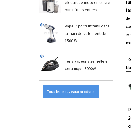
ra
électrique moto en cuivre
pur à fruits entiers
fa
dé
ca
Vapeur portatif tenu dans
la main de vêtement de
in
1500 W
mu
To
Fer à vapeur à semelle en
Nu
céramique 3000W
Tous les nouveaux produits
P
2
c