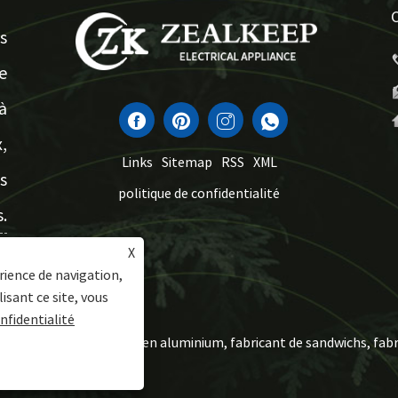
s
e
à
,
Links
Sitemap
RSS
XML
s
politique de confidentialité
.
X
rience de navigation,
lisant ce site, vous
nfidentialité
 - ustensiles de cuisine en aluminium, fabricant de sandwichs, fabr